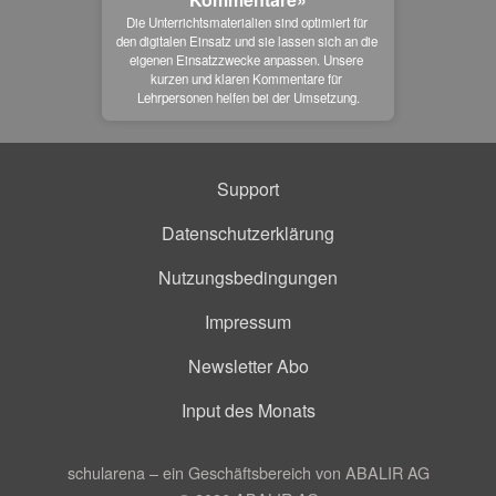
Die Unterrichtsmaterialien sind optimiert für 
den digitalen Einsatz und sie lassen sich an die 
eigenen Einsatzzwecke anpassen. Unsere 
kurzen und klaren Kommentare für 
Lehrpersonen helfen bei der Umsetzung.
Support
Datenschutzerklärung
Nutzungsbedingungen
Impressum
Newsletter Abo
Input des Monats
schularena – ein Geschäftsbereich von ABALIR AG