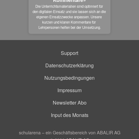
Die Unterrichtsmaterialien sind optimiert für 
den digitalen Einsatz und sie lassen sich an die 
eigenen Einsatzzwecke anpassen. Unsere 
kurzen und klaren Kommentare für 
Lehrpersonen helfen bei der Umsetzung.
Support
Datenschutzerklärung
Nutzungsbedingungen
Impressum
Newsletter Abo
Input des Monats
schularena – ein Geschäftsbereich von ABALIR AG