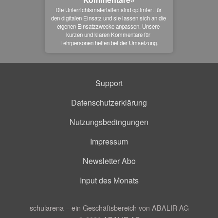
Die Unterrichtsmaterialien sind optimiert für 
den digitalen Einsatz und sie lassen sich an die 
eigenen Einsatzzwecke anpassen. Unsere 
kurzen und klaren Kommentare für 
Lehrpersonen helfen bei der Umsetzung.
Support
Datenschutzerklärung
Nutzungsbedingungen
Impressum
Newsletter Abo
Input des Monats
schularena – ein Geschäftsbereich von ABALIR AG