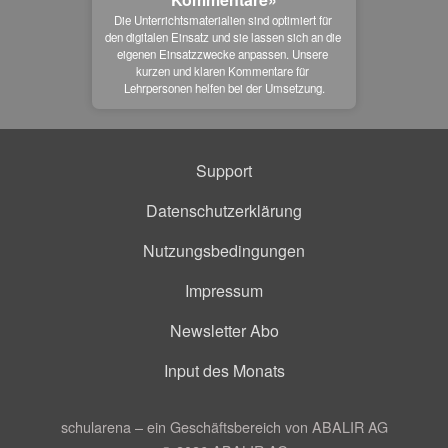
Die Unterrichtsmaterialien sind optimiert für 
den digitalen Einsatz und sie lassen sich an die 
eigenen Einsatzzwecke anpassen. Unsere 
kurzen und klaren Kommentare für 
Lehrpersonen helfen bei der Umsetzung.
Support
Datenschutzerklärung
Nutzungsbedingungen
Impressum
Newsletter Abo
Input des Monats
schularena – ein Geschäftsbereich von ABALIR AG