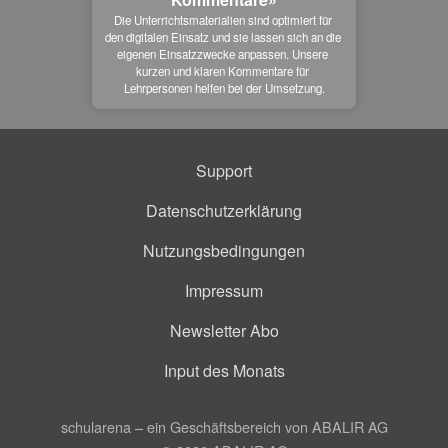
Die Unterrichtsmaterialien sind optimiert für 
den digitalen Einsatz und sie lassen sich an die 
eigenen Einsatzzwecke anpassen. Unsere 
kurzen und klaren Kommentare für 
Lehrpersonen helfen bei der Umsetzung.
Support
Datenschutzerklärung
Nutzungsbedingungen
Impressum
Newsletter Abo
Input des Monats
schularena – ein Geschäftsbereich von ABALIR AG