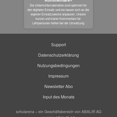
Die Unterrichtsmaterialien sind optimiert für 
den digitalen Einsatz und sie lassen sich an die 
eigenen Einsatzzwecke anpassen. Unsere 
kurzen und klaren Kommentare für 
Lehrpersonen helfen bei der Umsetzung.
Support
Datenschutzerklärung
Nutzungsbedingungen
Impressum
Newsletter Abo
Input des Monats
schularena – ein Geschäftsbereich von ABALIR AG