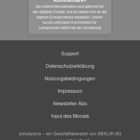
Die Unterrichtsmaterialien sind optimiert für 
den digitalen Einsatz und sie lassen sich an die 
eigenen Einsatzzwecke anpassen. Unsere 
kurzen und klaren Kommentare für 
Lehrpersonen helfen bei der Umsetzung.
Support
Datenschutzerklärung
Nutzungsbedingungen
Impressum
Newsletter Abo
Input des Monats
schularena – ein Geschäftsbereich von ABALIR AG