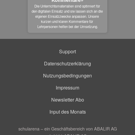
Die Unterrichtsmaterialien sind optimiert für 
den digitalen Einsatz und sie lassen sich an die 
eigenen Einsatzzwecke anpassen. Unsere 
kurzen und klaren Kommentare für 
Lehrpersonen helfen bei der Umsetzung.
Support
Datenschutzerklärung
Nutzungsbedingungen
Impressum
Newsletter Abo
Input des Monats
schularena – ein Geschäftsbereich von ABALIR AG