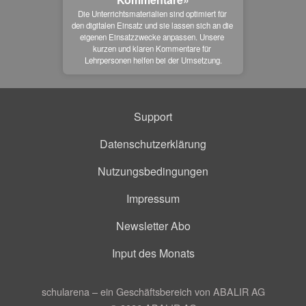
Die Unterrichtsmaterialien sind optimiert für 
den digitalen Einsatz und sie lassen sich an die 
eigenen Einsatzzwecke anpassen. Unsere 
kurzen und klaren Kommentare für 
Lehrpersonen helfen bei der Umsetzung.
Support
Datenschutzerklärung
Nutzungsbedingungen
Impressum
Newsletter Abo
Input des Monats
schularena – ein Geschäftsbereich von ABALIR AG