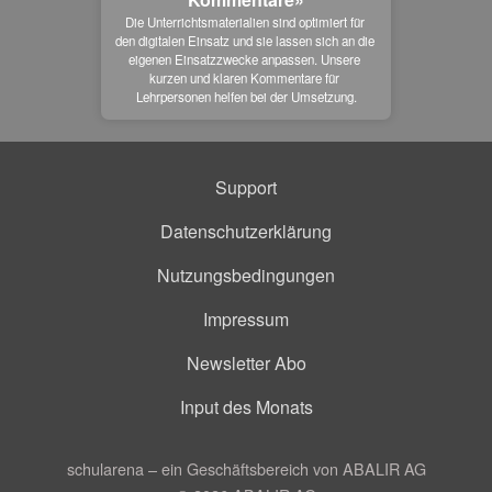
Die Unterrichtsmaterialien sind optimiert für 
den digitalen Einsatz und sie lassen sich an die 
eigenen Einsatzzwecke anpassen. Unsere 
kurzen und klaren Kommentare für 
Lehrpersonen helfen bei der Umsetzung.
Support
Datenschutzerklärung
Nutzungsbedingungen
Impressum
Newsletter Abo
Input des Monats
schularena – ein Geschäftsbereich von ABALIR AG