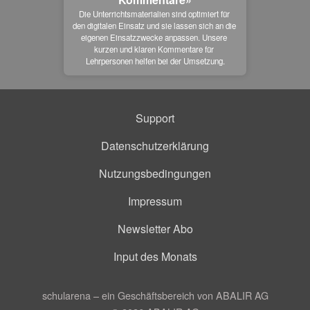
Die Unterrichtsmaterialien sind optimiert für 
den digitalen Einsatz und sie lassen sich an die 
eigenen Einsatzzwecke anpassen. Unsere 
kurzen und klaren Kommentare für 
Lehrpersonen helfen bei der Umsetzung.
Support
Datenschutzerklärung
Nutzungsbedingungen
Impressum
Newsletter Abo
Input des Monats
schularena – ein Geschäftsbereich von ABALIR AG