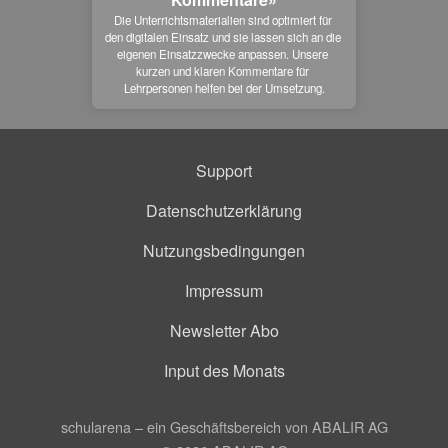
Die Unterrichtsmaterialien sind optimiert für 
den digitalen Einsatz und sie lassen sich an die 
eigenen Einsatzzwecke anpassen. Unsere 
kurzen und klaren Kommentare für 
Lehrpersonen helfen bei der Umsetzung.
Support
Datenschutzerklärung
Nutzungsbedingungen
Impressum
Newsletter Abo
Input des Monats
schularena – ein Geschäftsbereich von ABALIR AG