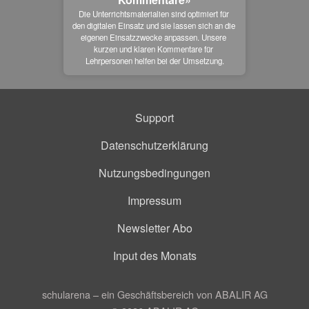
Die Unterrichtsmaterialien sind optimiert für 
den digitalen Einsatz und sie lassen sich an die 
eigenen Einsatzzwecke anpassen. Unsere 
kurzen und klaren Kommentare für 
Lehrpersonen helfen bei der Umsetzung.
Support
Datenschutzerklärung
Nutzungsbedingungen
Impressum
Newsletter Abo
Input des Monats
schularena – ein Geschäftsbereich von ABALIR AG