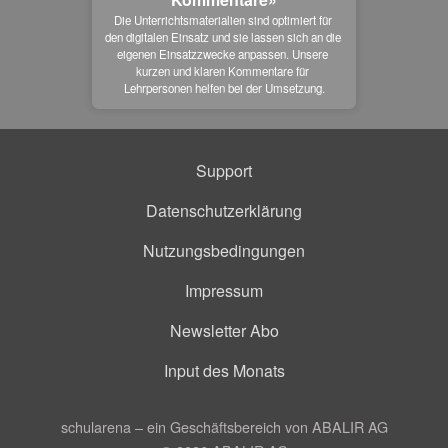
Die Unterrichtsmaterialien sind optimiert für 
den digitalen Einsatz und sie lassen sich an die 
eigenen Einsatzzwecke anpassen. Unsere 
kurzen und klaren Kommentare für 
Lehrpersonen helfen bei der Umsetzung.
Support
Datenschutzerklärung
Nutzungsbedingungen
Impressum
Newsletter Abo
Input des Monats
schularena – ein Geschäftsbereich von ABALIR AG