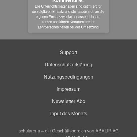
Die Unterrichtsmaterialien sind optimiert für 
den digitalen Einsatz und sie lassen sich an die 
eigenen Einsatzzwecke anpassen. Unsere 
kurzen und klaren Kommentare für 
Lehrpersonen helfen bei der Umsetzung.
Support
Datenschutzerklärung
Nutzungsbedingungen
Impressum
Newsletter Abo
Input des Monats
schularena – ein Geschäftsbereich von ABALIR AG