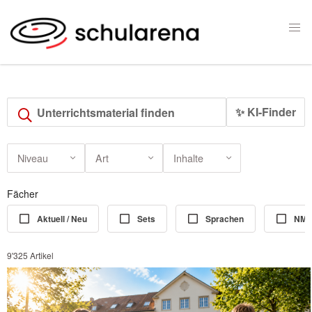
✨ KI-Finder
Niveau
Art
Inhalte
Fächer
Aktuell / Neu
Sets
Sprachen
NM
9'325 Artikel