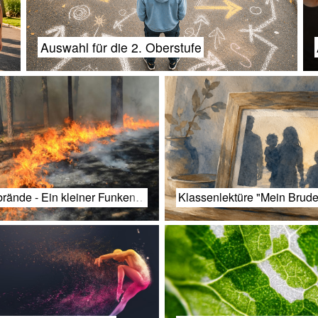
Auswahl für die 2. Oberstufe
rände - Ein kleiner Funken…
Klassenlektüre "Mein Brud