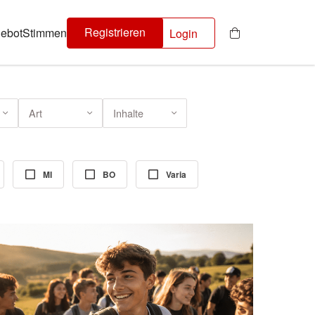
Registrieren
ebot
Stimmen
Login
Art
Inhalte
MI
BO
Varia