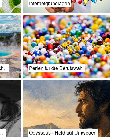
…
Internetgrundlagen
ich…
Perlen für die Berufswahl
as…
Odysseus - Held auf Umwegen