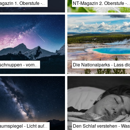
gazin 1. Oberstufe -…
NT-Magazin 2. Oberstufe -
nschnuppen - vom…
Die Nationalparks - Lass d
aumspiegel - Licht auf…
Den Schlaf verstehen - W