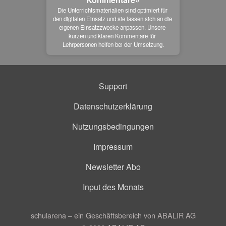
Die Unterrichtsmaterialien sind optimiert für 
den digitalen Einsatz und sie lassen sich an die 
eigenen Einsatzzwecke anpassen. Unsere 
kurzen und klaren Kommentare für 
Lehrpersonen helfen bei der Umsetzung.
Support
Datenschutzerklärung
Nutzungsbedingungen
Impressum
Newsletter Abo
Input des Monats
schularena – ein Geschäftsbereich von ABALIR AG