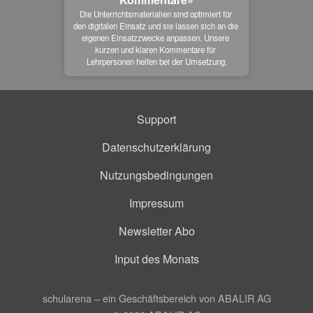
Die Unterrichtsmaterialien sind optimiert für 
den digitalen Einsatz und sie lassen sich an die 
eigenen Einsatzzwecke anpassen. Unsere 
kurzen und klaren Kommentare für 
Lehrpersonen helfen bei der Umsetzung.
Support
Datenschutzerklärung
Nutzungsbedingungen
Impressum
Newsletter Abo
Input des Monats
schularena – ein Geschäftsbereich von ABALIR AG