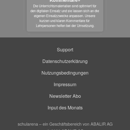
Die Unterrichtsmaterialien sind optimiert für 
den digitalen Einsatz und sie lassen sich an die 
eigenen Einsatzzwecke anpassen. Unsere 
kurzen und klaren Kommentare für 
Lehrpersonen helfen bei der Umsetzung.
Support
Datenschutzerklärung
Nutzungsbedingungen
Impressum
Newsletter Abo
Input des Monats
schularena – ein Geschäftsbereich von ABALIR AG