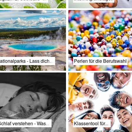
ationalparks - Lass dich…
Perlen für die Berufswahl
chlaf verstehen - Was…
Klassentool für…