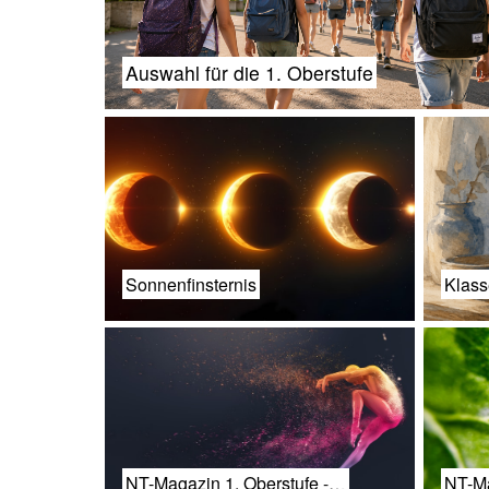
Auswahl für die 1. Oberstufe
Sonnenfinsternis
Klass
NT-Magazin 1. Oberstufe -…
NT-Ma