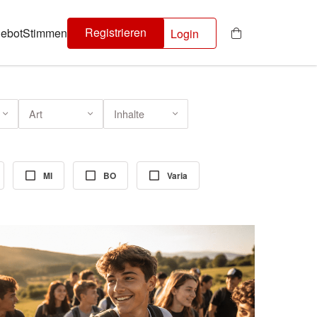
Registrieren
ebot
Stimmen
Login
Art
Inhalte
MI
BO
Varia