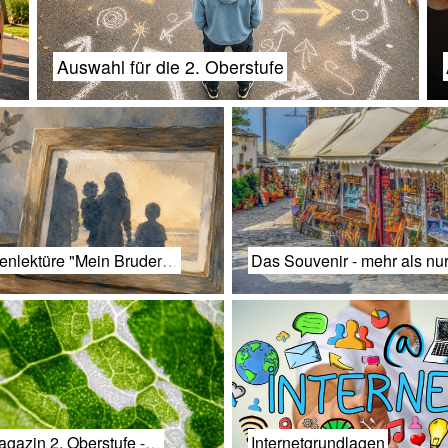
Auswahl für die 2. Oberstufe
enlektüre "Mein Bruder…
Das Souvenir - mehr als nu
gazin 2. Oberstufe -…
Internetgrundlagen