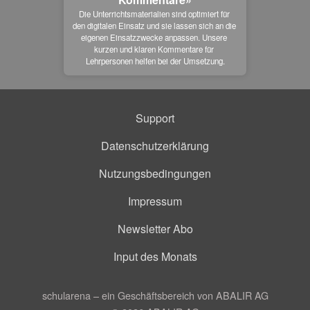
Die Unterrichtsmaterialien sind optimiert für 
den digitalen Einsatz und sie lassen sich an die 
eigenen Einsatzzwecke anpassen. Unsere 
kurzen und klaren Kommentare für 
Lehrpersonen helfen bei der Umsetzung.
Support
Datenschutzerklärung
Nutzungsbedingungen
Impressum
Newsletter Abo
Input des Monats
schularena – ein Geschäftsbereich von ABALIR AG