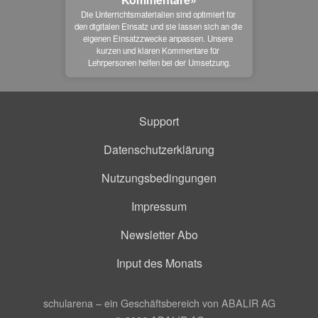
Die Unterrichtsmaterialien sind optimiert für 
den digitalen Einsatz und sie lassen sich an die 
eigenen Einsatzzwecke anpassen. Unsere 
kurzen und klaren Kommentare für 
Lehrpersonen helfen bei der Umsetzung.
Support
Datenschutzerklärung
Nutzungsbedingungen
Impressum
Newsletter Abo
Input des Monats
schularena – ein Geschäftsbereich von ABALIR AG