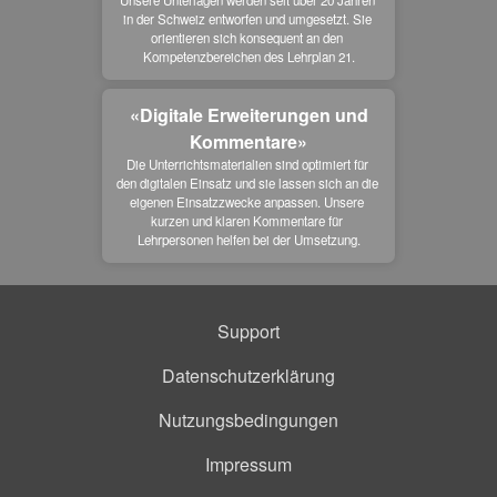
Unsere Unterlagen werden seit über 20 Jahren 
in der Schweiz entworfen und umgesetzt. Sie 
orientieren sich konsequent an den 
Kompetenzbereichen des Lehrplan 21.
«Digitale Erweiterungen und
Kommentare»
Die Unterrichtsmaterialien sind optimiert für 
den digitalen Einsatz und sie lassen sich an die 
eigenen Einsatzzwecke anpassen. Unsere 
kurzen und klaren Kommentare für 
Lehrpersonen helfen bei der Umsetzung.
Support
Datenschutzerklärung
Nutzungsbedingungen
Impressum