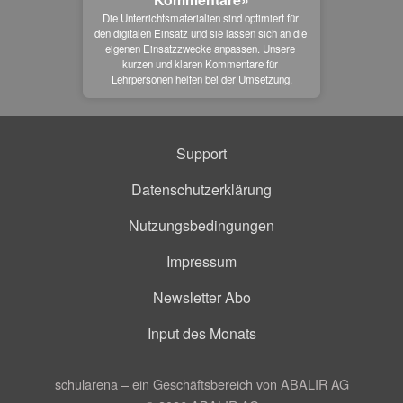
Die Unterrichtsmaterialien sind optimiert für 
den digitalen Einsatz und sie lassen sich an die 
eigenen Einsatzzwecke anpassen. Unsere 
kurzen und klaren Kommentare für 
Lehrpersonen helfen bei der Umsetzung.
Support
Datenschutzerklärung
Nutzungsbedingungen
Impressum
Newsletter Abo
Input des Monats
schularena – ein Geschäftsbereich von ABALIR AG