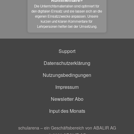
Die Unterrichtsmaterialien sind optimiert für 
den digitalen Einsatz und sie lassen sich an die 
eigenen Einsatzzwecke anpassen. Unsere 
kurzen und klaren Kommentare für 
Lehrpersonen helfen bei der Umsetzung.
Support
Datenschutzerklärung
Nutzungsbedingungen
Impressum
Newsletter Abo
Input des Monats
schularena – ein Geschäftsbereich von ABALIR AG