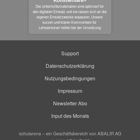
Die Unterrichtsmaterialien sind optimiert für 
den digitalen Einsatz und sie lassen sich an die 
eigenen Einsatzzwecke anpassen. Unsere 
kurzen und klaren Kommentare für 
Lehrpersonen helfen bei der Umsetzung.
Support
Datenschutzerklärung
Nutzungsbedingungen
Impressum
Newsletter Abo
Input des Monats
schularena – ein Geschäftsbereich von ABALIR AG