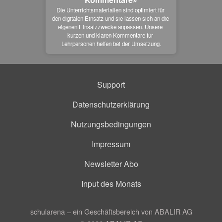
Die Unterrichtsmaterialien sind optimiert für 
den digitalen Einsatz und sie lassen sich an die 
eigenen Einsatzzwecke anpassen. Unsere 
kurzen und klaren Kommentare für 
Lehrpersonen helfen bei der Umsetzung.
Support
Datenschutzerklärung
Nutzungsbedingungen
Impressum
Newsletter Abo
Input des Monats
schularena – ein Geschäftsbereich von ABALIR AG