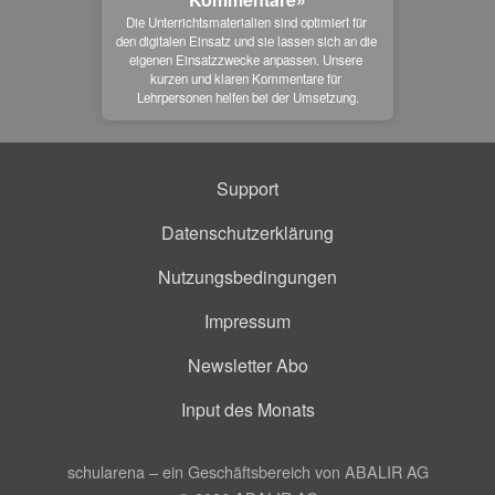
Die Unterrichtsmaterialien sind optimiert für 
den digitalen Einsatz und sie lassen sich an die 
eigenen Einsatzzwecke anpassen. Unsere 
kurzen und klaren Kommentare für 
Lehrpersonen helfen bei der Umsetzung.
Support
Datenschutzerklärung
Nutzungsbedingungen
Impressum
Newsletter Abo
Input des Monats
schularena – ein Geschäftsbereich von ABALIR AG