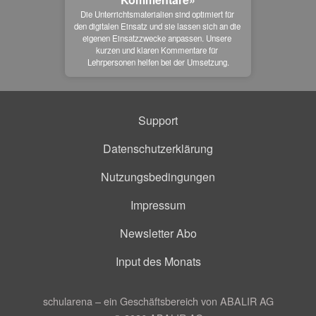
Die Unterrichtsmaterialien sind optimiert für 
den digitalen Einsatz und sie lassen sich an die 
eigenen Einsatzzwecke anpassen. Unsere 
kurzen und klaren Kommentare für 
Lehrpersonen helfen bei der Umsetzung.
Support
Datenschutzerklärung
Nutzungsbedingungen
Impressum
Newsletter Abo
Input des Monats
schularena – ein Geschäftsbereich von ABALIR AG