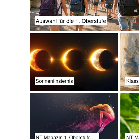
Auswahl für die 1. Oberstufe
Sonnenfinsternis
Klass
NT-Magazin 1. Oberstufe -…
NT-Ma