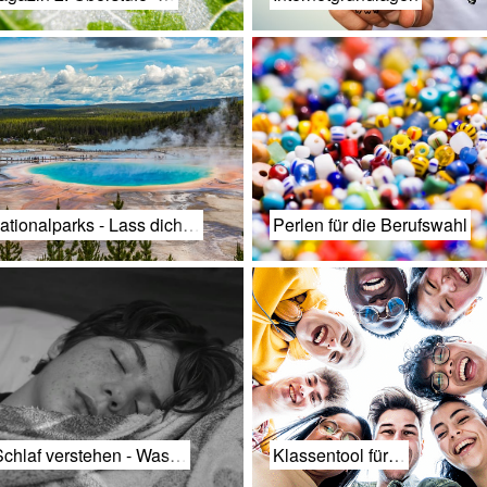
ationalparks - Lass dich…
Perlen für die Berufswahl
chlaf verstehen - Was…
Klassentool für…