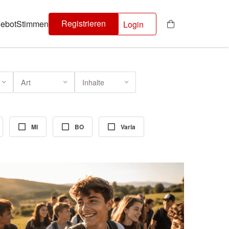
Registrieren
ebot
Stimmen
Login
Art
Inhalte
MI
BO
Varia