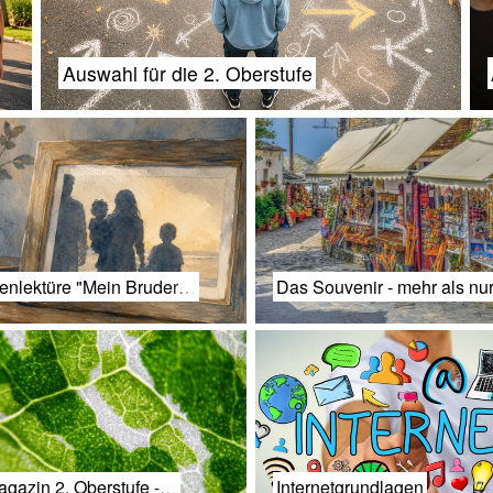
Auswahl für die 2. Oberstufe
enlektüre "Mein Bruder…
Das Souvenir - mehr als nu
gazin 2. Oberstufe -…
Internetgrundlagen