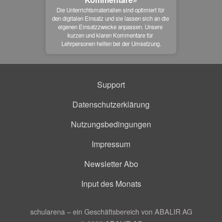
Die Unterrichtsmaterialien sind optimiert für 
den digitalen Einsatz und sie lassen sich an die 
eigenen Einsatzzwecke anpassen. Unsere 
kurzen und klaren Kommentare für 
Lehrpersonen helfen bei der Umsetzung.
Support
Datenschutzerklärung
Nutzungsbedingungen
Impressum
Newsletter Abo
Input des Monats
schularena – ein Geschäftsbereich von ABALIR AG