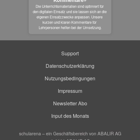
Die Unterrichtsmaterialien sind optimiert für 
den digitalen Einsatz und sie lassen sich an die 
eigenen Einsatzzwecke anpassen. Unsere 
kurzen und klaren Kommentare für 
Lehrpersonen helfen bei der Umsetzung.
Support
Datenschutzerklärung
Nutzungsbedingungen
Impressum
Newsletter Abo
Input des Monats
schularena – ein Geschäftsbereich von ABALIR AG