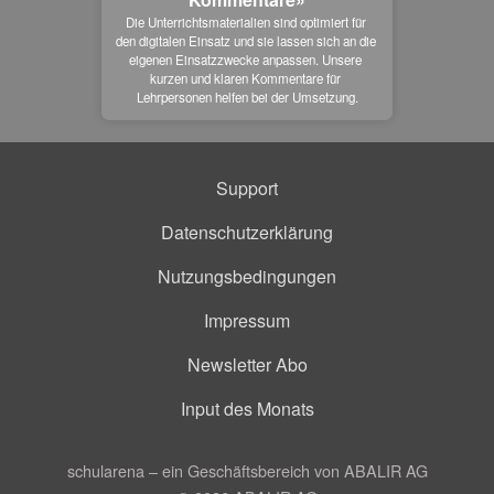
Die Unterrichtsmaterialien sind optimiert für 
den digitalen Einsatz und sie lassen sich an die 
eigenen Einsatzzwecke anpassen. Unsere 
kurzen und klaren Kommentare für 
Lehrpersonen helfen bei der Umsetzung.
Support
Datenschutzerklärung
Nutzungsbedingungen
Impressum
Newsletter Abo
Input des Monats
schularena – ein Geschäftsbereich von ABALIR AG