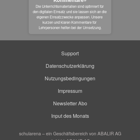
Die Unterrichtsmaterialien sind optimiert für 
den digitalen Einsatz und sie lassen sich an die 
eigenen Einsatzzwecke anpassen. Unsere 
kurzen und klaren Kommentare für 
Lehrpersonen helfen bei der Umsetzung.
Support
Datenschutzerklärung
Nutzungsbedingungen
Impressum
Newsletter Abo
Input des Monats
schularena – ein Geschäftsbereich von ABALIR AG