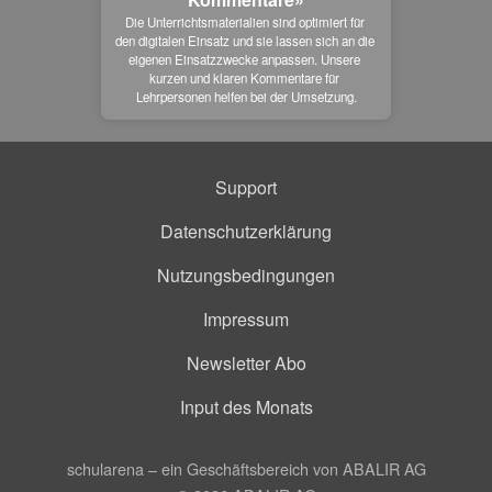
Die Unterrichtsmaterialien sind optimiert für 
den digitalen Einsatz und sie lassen sich an die 
eigenen Einsatzzwecke anpassen. Unsere 
kurzen und klaren Kommentare für 
Lehrpersonen helfen bei der Umsetzung.
Support
Datenschutzerklärung
Nutzungsbedingungen
Impressum
Newsletter Abo
Input des Monats
schularena – ein Geschäftsbereich von ABALIR AG