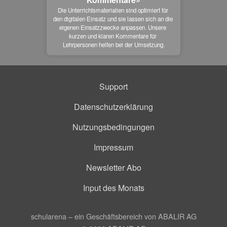
Die Unterrichtsmaterialien sind optimiert für 
den digitalen Einsatz und sie lassen sich an die 
eigenen Einsatzzwecke anpassen. Unsere 
kurzen und klaren Kommentare für 
Lehrpersonen helfen bei der Umsetzung.
Support
Datenschutzerklärung
Nutzungsbedingungen
Impressum
Newsletter Abo
Input des Monats
schularena – ein Geschäftsbereich von ABALIR AG