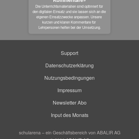
Die Unterrichtsmaterialien sind optimiert für 
den digitalen Einsatz und sie lassen sich an die 
eigenen Einsatzzwecke anpassen. Unsere 
kurzen und klaren Kommentare für 
Lehrpersonen helfen bei der Umsetzung.
Support
Datenschutzerklärung
Nutzungsbedingungen
Impressum
Newsletter Abo
Input des Monats
schularena – ein Geschäftsbereich von ABALIR AG