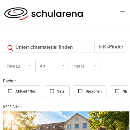
✨ KI-Finder
Niveau
Art
Inhalte
Fächer
Aktuell / Neu
Sets
Sprachen
NM
9'325 Artikel