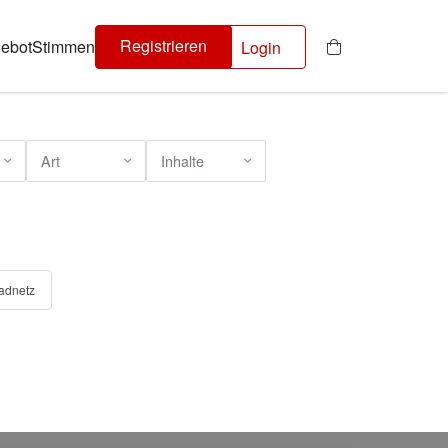
Registrieren
ebot
Stimmen
Login
Art
Inhalte
adnetz