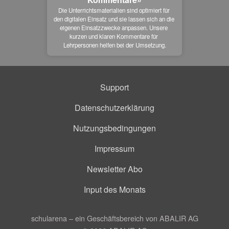
Die Unterrichtsmaterialien sind optimiert für 
den digitalen Einsatz und sie lassen sich an die 
eigenen Einsatzzwecke anpassen. Unsere 
kurzen und klaren Kommentare für 
Lehrpersonen helfen bei der Umsetzung.
Support
Datenschutzerklärung
Nutzungsbedingungen
Impressum
Newsletter Abo
Input des Monats
schularena – ein Geschäftsbereich von ABALIR AG