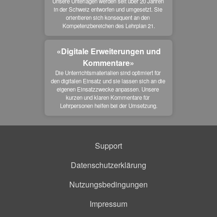
Unsere Unterlagen werden seit über 20 Jahren 
in der Schweiz entworfen und umgesetzt. Sie 
orientieren sich konsequent an den 
Kompetenzbereichen des Lehrplan 21.
«Digitale Erweiterungen und
Kommentare»
Die Unterrichtsmaterialien sind optimiert für 
den digitalen Einsatz und sie lassen sich an die 
eigenen Einsatzzwecke anpassen. Unsere 
kurzen und klaren Kommentare für 
Lehrpersonen helfen bei der Umsetzung.
Support
Datenschutzerklärung
Nutzungsbedingungen
Impressum