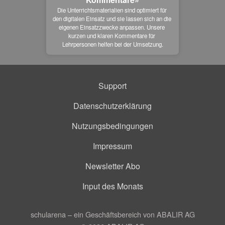
Die Unterrichtsmaterialien sind optimiert für 
den digitalen Einsatz und sie lassen sich an die 
eigenen Einsatzzwecke anpassen. Unsere 
kurzen und klaren Kommentare für 
Lehrpersonen helfen bei der Umsetzung.
Support
Datenschutzerklärung
Nutzungsbedingungen
Impressum
Newsletter Abo
Input des Monats
schularena – ein Geschäftsbereich von ABALIR AG