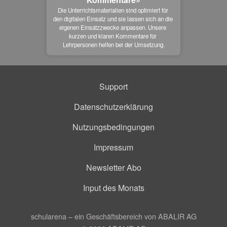
Die Unterrichtsmaterialien sind optimiert für 
den digitalen Einsatz und sie lassen sich an die 
eigenen Einsatzzwecke anpassen. Unsere 
kurzen und klaren Kommentare für 
Lehrpersonen helfen bei der Umsetzung.
Support
Datenschutzerklärung
Nutzungsbedingungen
Impressum
Newsletter Abo
Input des Monats
schularena – ein Geschäftsbereich von ABALIR AG