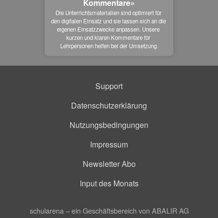
Kommentare»
Die Unterrichtsmaterialien sind optimiert für 
den digitalen Einsatz und sie lassen sich an die 
eigenen Einsatzzwecke anpassen. Unsere 
kurzen und klaren Kommentare für 
Lehrpersonen helfen bei der Umsetzung.
Support
Datenschutzerklärung
Nutzungsbedingungen
Impressum
Newsletter Abo
Input des Monats
schularena – ein Geschäftsbereich von ABALIR AG