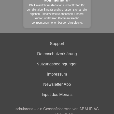
Die Unterrichtsmaterialien sind optimiert für 
den digitalen Einsatz und sie lassen sich an die 
eigenen Einsatzzwecke anpassen. Unsere 
kurzen und klaren Kommentare für 
Lehrpersonen helfen bei der Umsetzung.
Support
Datenschutzerklärung
Nutzungsbedingungen
Impressum
Newsletter Abo
Input des Monats
schularena – ein Geschäftsbereich von ABALIR AG