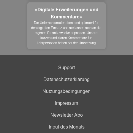
«Digitale Erweiterungen und
Kommentare»
Die Unterrichtsmaterialien sind optimiert für 
den digitalen Einsatz und sie lassen sich an die 
eigenen Einsatzzwecke anpassen. Unsere 
kurzen und klaren Kommentare für 
Lehrpersonen helfen bei der Umsetzung.
Support
Datenschutzerklärung
Nutzungsbedingungen
Impressum
Newsletter Abo
Input des Monats