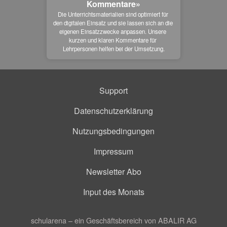
Kommentare»
Die Unterrichtsmaterialien sind optimiert für 
den digitalen Einsatz und sie lassen sich an die 
eigenen Einsatzzwecke anpassen. Unsere 
kurzen und klaren Kommentare für 
Lehrpersonen helfen bei der Umsetzung.
Support
Datenschutzerklärung
Nutzungsbedingungen
Impressum
Newsletter Abo
Input des Monats
schularena – ein Geschäftsbereich von ABALIR AG