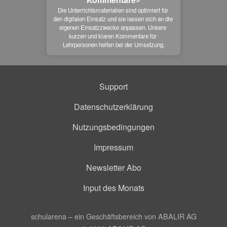
Die Unterrichtsmaterialien sind optimiert für 
den digitalen Einsatz und sie lassen sich an die 
eigenen Einsatzzwecke anpassen. Unsere 
kurzen und klaren Kommentare für 
Lehrpersonen helfen bei der Umsetzung.
Support
Datenschutzerklärung
Nutzungsbedingungen
Impressum
Newsletter Abo
Input des Monats
schularena – ein Geschäftsbereich von ABALIR AG