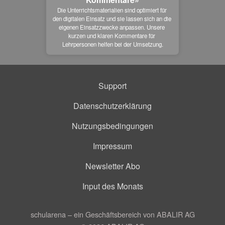
Die Unterrichtsmaterialien sind optimiert für 
den digitalen Einsatz und sie lassen sich an die 
eigenen Einsatzzwecke anpassen. Unsere 
kurzen und klaren Kommentare für 
Lehrpersonen helfen bei der Umsetzung.
Support
Datenschutzerklärung
Nutzungsbedingungen
Impressum
Newsletter Abo
Input des Monats
schularena – ein Geschäftsbereich von ABALIR AG